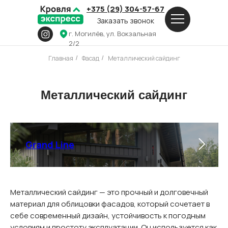
+375 (29) 304-57-67
Заказать звонок
г. Могилёв, ул. Вокзальная
2/2
Главная
Фасад
Металлический сайдинг
/
/
Металлический сайдинг
Grand Line
Металлический сайдинг — это прочный и долговечный
материал для облицовки фасадов, который сочетает в
себе современный дизайн, устойчивость к погодным
условиям и простоту эксплуатации. Он используется как