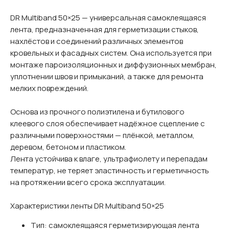
DR Multiband 50×25 — универсальная самоклеящаяся
лента, предназначенная для герметизации стыков,
нахлёстов и соединений различных элементов
кровельных и фасадных систем. Она используется при
монтаже пароизоляционных и диффузионных мембран,
уплотнении швов и примыканий, а также для ремонта
мелких повреждений.
Основа из прочного полиэтилена и бутилового
клеевого слоя обеспечивает надёжное сцепление с
различными поверхностями — плёнкой, металлом,
деревом, бетоном и пластиком.
Лента устойчива к влаге, ультрафиолету и перепадам
температур, не теряет эластичность и герметичность
на протяжении всего срока эксплуатации.
Характеристики ленты DR Multiband 50×25
Тип: самоклеящаяся герметизирующая лента