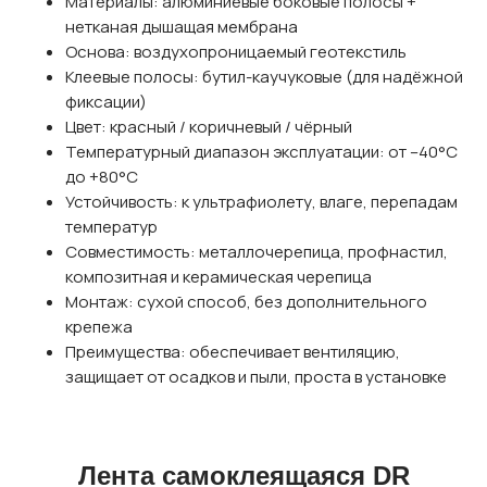
Материалы: алюминиевые боковые полосы +
нетканая дышащая мембрана
Основа: воздухопроницаемый геотекстиль
Клеевые полосы: бутил-каучуковые (для надёжной
фиксации)
Цвет: красный / коричневый / чёрный
Температурный диапазон эксплуатации: от –40°C
до +80°C
Устойчивость: к ультрафиолету, влаге, перепадам
температур
Совместимость: металлочерепица, профнастил,
композитная и керамическая черепица
Монтаж: сухой способ, без дополнительного
крепежа
Преимущества: обеспечивает вентиляцию,
защищает от осадков и пыли, проста в установке
Лента самоклеящаяся DR