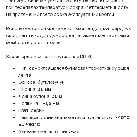
Лента устойчива к ультрафиолету, не теряет свойств
при перепадах температур и сохраняет герметичность
на протяжении всего срока эксплуатации кровли.
Используется при монтаже коньков, ендов, мансардных
окон, вентвыходов, дымоходов, а также в местах стыков
мембран и уплотнителей.
Характеристики ленты бутиловой DR-30
Тип: самоклеящаяся бутиловая герметизирующая
лента
Основа: бутилкаучук
Ширина:
30 мм
Длина рулона:
30 м
Толщина:
1–1,5 мм
Цвет: серый
Температурный диапазон эксплуатации: от
–40°C
до +90°C
Адгезия к металлу: высокая