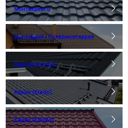
Монтекристо
Монтеррей / Супермонтеррей
Квинта (Kvinta)
Кредо (Kredo)
Камея (Kamea)